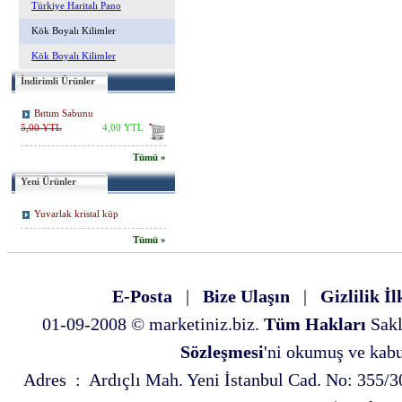
Türkiye Haritalı Pano
Kök Boyalı Kilimler
Kök Boyalı Kilimler
İndirimli Ürünler
Bıttım Sabunu
5,00 YTL
4,00 YTL
Tümü »
Yeni Ürünler
Yuvarlak kristal küp
Tümü »
E-Posta
|
Bize Ulaşın
|
Gizlilik İl
01-09-2008 © marketiniz.biz.
Tüm Hakları
Sakl
Sözleşmesi
'ni okumuş ve kabul
Adres : Ardıçlı Mah. Yeni İstanbul Cad. No: 35