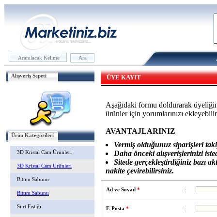
Alışveriş Sepeti
ÜYE KAYIT
Aşağıdaki formu doldurarak üyeliğini
ürünler için yorumlarınızı ekleyebilir
AVANTAJLARINIZ
Ürün Kategorileri
Vermiş olduğunuz siparişleri takip
Daha önceki alışverişlerinizi iste
3D Kristal Cam Ürünleri
Sitede gerçekleştirdiğiniz bazı a
3D Kristal Cam Ürünleri
nakite çevirebilirsiniz.
Bıttım Sabunu
Ad ve Soyad
*
:
Bıttım Sabunu
Siirt Fıstığı
E-Posta
*
: