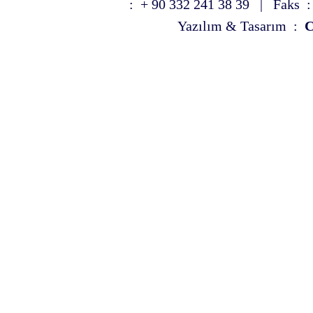
: + 90 332 241 38 39 | Faks :
Yazılım & Tasarım :
C