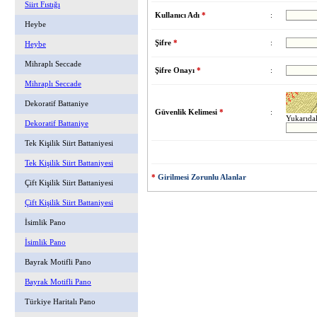
Siirt Fıstığı
Kullanıcı Adı
*
:
Heybe
Şifre
*
:
Heybe
Mihraplı Seccade
Şifre Onayı
*
:
Mihraplı Seccade
Dekoratif Battaniye
Güvenlik Kelimesi
*
:
Yukarıdak
Dekoratif Battaniye
Tek Kişilik Siirt Battaniyesi
Tek Kişilik Siirt Battaniyesi
*
Girilmesi Zorunlu Alanlar
Çift Kişilik Siirt Battaniyesi
Çift Kişilik Siirt Battaniyesi
İsimlik Pano
İsimlik Pano
Bayrak Motifli Pano
Bayrak Motifli Pano
Türkiye Haritalı Pano