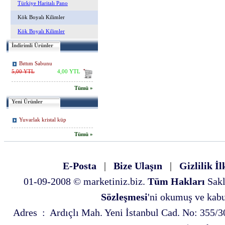
Türkiye Haritalı Pano
Kök Boyalı Kilimler
Kök Boyalı Kilimler
İndirimli Ürünler
Bıttım Sabunu
5,00 YTL
4,00 YTL
Tümü »
Yeni Ürünler
Yuvarlak kristal küp
Tümü »
E-Posta
|
Bize Ulaşın
|
Gizlilik İl
01-09-2008 © marketiniz.biz.
Tüm Hakları
Sakl
Sözleşmesi
'ni okumuş ve kabul
Adres : Ardıçlı Mah. Yeni İstanbul Cad. No: 35