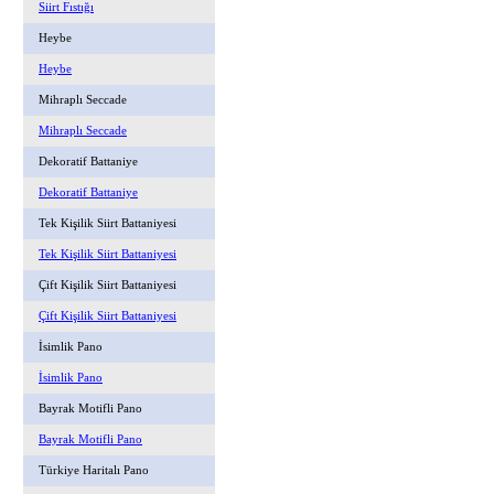
Siirt Fıstığı
Heybe
Heybe
Mihraplı Seccade
Mihraplı Seccade
Dekoratif Battaniye
Dekoratif Battaniye
Tek Kişilik Siirt Battaniyesi
Tek Kişilik Siirt Battaniyesi
Çift Kişilik Siirt Battaniyesi
Çift Kişilik Siirt Battaniyesi
İsimlik Pano
İsimlik Pano
Bayrak Motifli Pano
Bayrak Motifli Pano
Türkiye Haritalı Pano