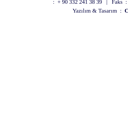
: + 90 332 241 38 39 | Faks :
Yazılım & Tasarım :
C