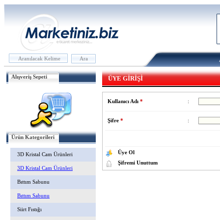
Alışveriş Sepeti
ÜYE GİRİŞİ
Kullanıcı Adı
*
:
Şifre
*
:
Ürün Kategorileri
Üye Ol
3D Kristal Cam Ürünleri
Şifremi Unuttum
3D Kristal Cam Ürünleri
Bıttım Sabunu
Bıttım Sabunu
Siirt Fıstığı