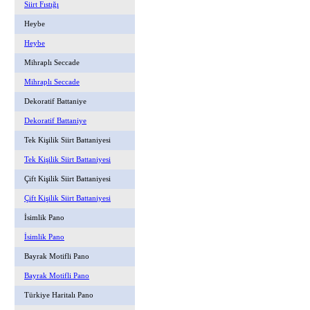
Siirt Fıstığı
Heybe
Heybe
Mihraplı Seccade
Mihraplı Seccade
Dekoratif Battaniye
Dekoratif Battaniye
Tek Kişilik Siirt Battaniyesi
Tek Kişilik Siirt Battaniyesi
Çift Kişilik Siirt Battaniyesi
Çift Kişilik Siirt Battaniyesi
İsimlik Pano
İsimlik Pano
Bayrak Motifli Pano
Bayrak Motifli Pano
Türkiye Haritalı Pano