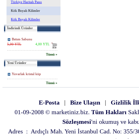
Türkiye Haritalı Pano
Kök Boyalı Kilimler
Kök Boyalı Kilimler
İndirimli Ürünler
Bıttım Sabunu
5,00 YTL
4,00 YTL
Tümü »
Yeni Ürünler
Yuvarlak kristal küp
Tümü »
E-Posta
|
Bize Ulaşın
|
Gizlilik İl
01-09-2008 © marketiniz.biz.
Tüm Hakları
Sakl
Sözleşmesi
'ni okumuş ve kabul
Adres : Ardıçlı Mah. Yeni İstanbul Cad. No: 35