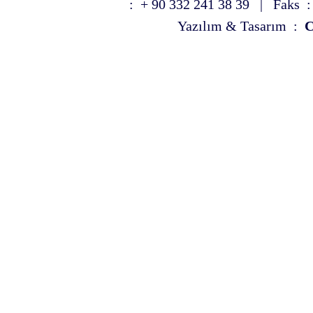
: + 90 332 241 38 39 | Faks :
Yazılım & Tasarım :
C