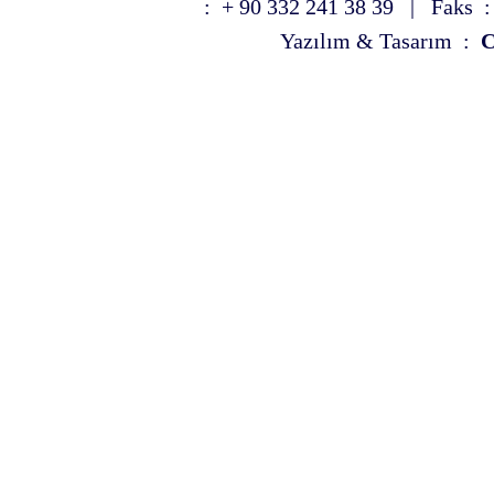
: + 90 332 241 38 39 | Faks :
Yazılım & Tasarım :
C