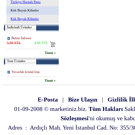
Türkiye Haritalı Pano
Kök Boyalı Kilimler
Kök Boyalı Kilimler
İndirimli Ürünler
Bıttım Sabunu
5,00 YTL
4,00 YTL
Tümü »
Yeni Ürünler
Yuvarlak kristal küp
Tümü »
E-Posta
|
Bize Ulaşın
|
Gizlilik İl
01-09-2008 © marketiniz.biz.
Tüm Hakları
Sakl
Sözleşmesi
'ni okumuş ve kabul
Adres : Ardıçlı Mah. Yeni İstanbul Cad. No: 35