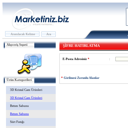
Alışveriş Sepeti
ŞİFRE HATIRLATMA
E-Posta Adresiniz
*
:
*
Girilmesi Zorunlu Alanlar
Ürün Kategorileri
3D Kristal Cam Ürünleri
3D Kristal Cam Ürünleri
Bıttım Sabunu
Bıttım Sabunu
Siirt Fıstığı