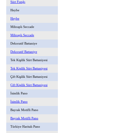
Siirt Fıstığı
Heybe
Heybe
Mihraplı Seccade
Mihraplı Seccade
Dekoratif Battaniye
Dekoratif Battaniye
Tek Kişilik Siirt Battaniyesi
Tek Kişilik Siirt Battaniyesi
Çift Kişilik Siirt Battaniyesi
Çift Kişilik Siirt Battaniyesi
İsimlik Pano
İsimlik Pano
Bayrak Motifli Pano
Bayrak Motifli Pano
Türkiye Haritalı Pano