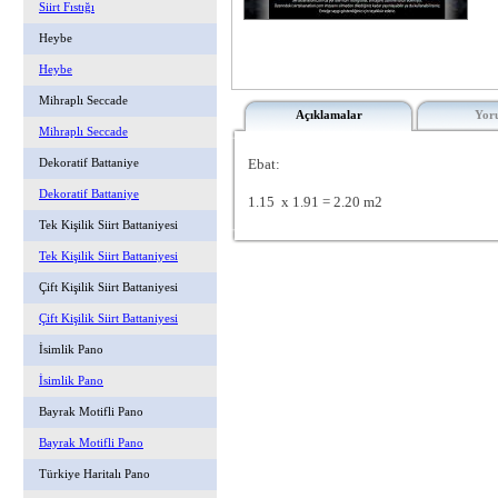
Siirt Fıstığı
Heybe
Heybe
Mihraplı Seccade
Açıklamalar
Yor
Mihraplı Seccade
Ebat:
Dekoratif Battaniye
Dekoratif Battaniye
1.15 x 1.91 = 2.20 m2
Tek Kişilik Siirt Battaniyesi
Tek Kişilik Siirt Battaniyesi
Çift Kişilik Siirt Battaniyesi
Çift Kişilik Siirt Battaniyesi
İsimlik Pano
İsimlik Pano
Bayrak Motifli Pano
Bayrak Motifli Pano
Türkiye Haritalı Pano