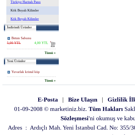
Türkiye Haritalı Pano
Kök Boyalı Kilimler
Kök Boyalı Kilimler
İndirimli Ürünler
Bıttım Sabunu
5,00 YTL
4,00 YTL
Tümü »
Yeni Ürünler
Yuvarlak kristal küp
Tümü »
E-Posta
|
Bize Ulaşın
|
Gizlilik İl
01-09-2008 © marketiniz.biz.
Tüm Hakları
Sakl
Sözleşmesi
'ni okumuş ve kabul
Adres : Ardıçlı Mah. Yeni İstanbul Cad. No: 35