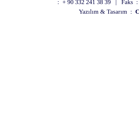
: + 90 332 241 38 39 | Faks :
Yazılım & Tasarım :
C