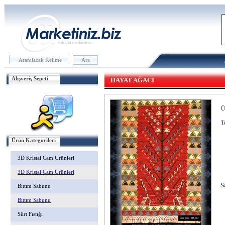
Alışveriş Sepeti
HAYAT AĞACI
Ü
T
Ürün Kategorileri
3D Kristal Cam Ürünleri
3D Kristal Cam Ürünleri
S
Bıttım Sabunu
Bıttım Sabunu
Siirt Fıstığı